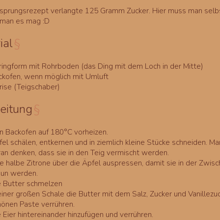
rsprungsrezept verlangte 125 Gramm Zucker. Hier muss man selb
 man es mag :D
ial
§
ringform mit Rohrboden (das Ding mit dem Loch in der Mitte)
ckofen, wenn möglich mit Umluft
rise (Teigschaber)
eitung
§
n Backofen auf 180°C vorheizen.
fel schälen, entkernen und in ziemlich kleine Stücke schneiden. M
ran denken, dass sie in den Teig vermischt werden.
e halbe Zitrone über die Äpfel auspressen, damit sie in der Zwisc
aun werden.
e Butter schmelzen
einer großen Schale die Butter mit dem Salz, Zucker und Vanillezuc
hönen Paste verrühren.
 Eier hintereinander hinzufügen und verrühren.