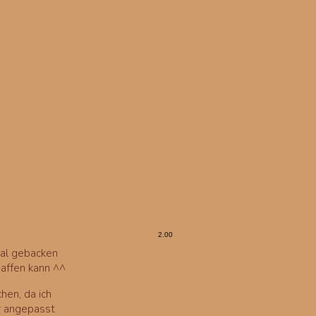
Mal gebacken
haffen kann ^^
hen, da ich
r angepasst