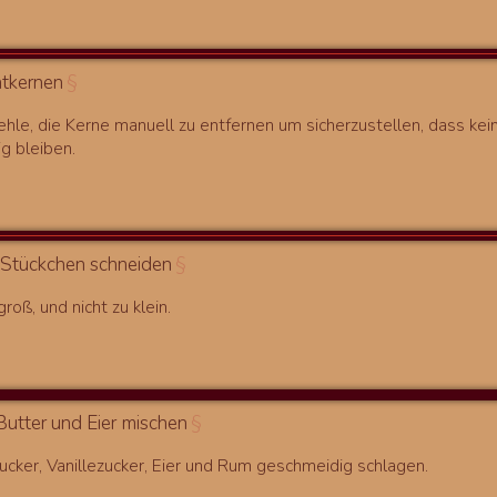
ntkernen
§
ehle, die Kerne manuell zu entfernen um sicherzustellen, dass kei
ig bleiben.
n Stückchen schneiden
§
groß, und nicht zu klein.
Butter und Eier mischen
§
Zucker, Vanillezucker, Eier und Rum geschmeidig schlagen.