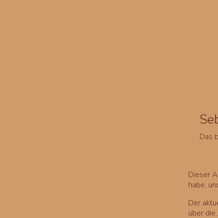
Seb
Das b
Dieser A
habe, un
Der aktu
über die