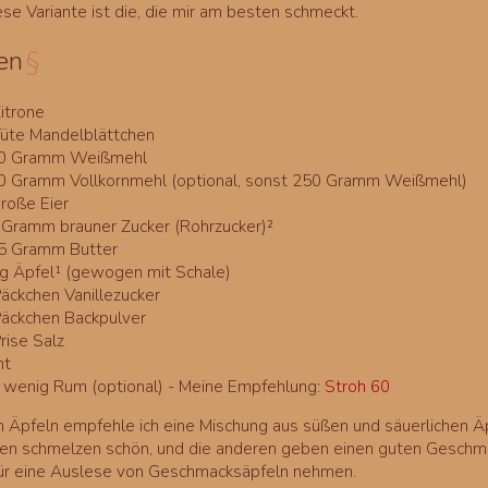
ese Variante ist die, die mir am besten schmeckt.
en
§
itrone
Tüte Mandelblättchen
0 Gramm Weißmehl
0 Gramm Vollkornmehl (optional, sonst 250 Gramm Weißmehl)
große Eier
 Gramm brauner Zucker (Rohrzucker)²
5 Gramm Butter
kg Äpfel¹ (gewogen mit Schale)
Päckchen Vanillezucker
Päckchen Backpulver
rise Salz
mt
n wenig Rum (optional) - Meine Empfehlung:
Stroh 60
en Äpfeln empfehle ich eine Mischung aus süßen und säuerlichen Äp
hen schmelzen schön, und die anderen geben einen guten Geschm
ür eine Auslese von Geschmacksäpfeln nehmen.