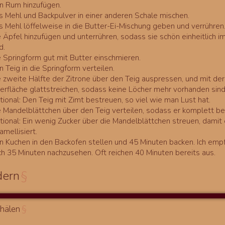
n Rum hinzufügen.
s Mehl und Backpulver in einer anderen Schale mischen.
s Mehl löffelweise in die Butter-Ei-Mischung geben und verrühren
 Äpfel hinzufügen und unterrühren, sodass sie schön einheitlich im
d.
e Springform gut mit Butter einschmieren.
 Teig in die Springform verteilen.
e zweite Hälfte der Zitrone über den Teig auspressen, und mit der
erfläche glattstreichen, sodass keine Löcher mehr vorhanden sind
ional: Den Teig mit Zimt bestreuen, so viel wie man Lust hat.
e Mandelblättchen über den Teig verteilen, sodass er komplett bed
tional: Ein wenig Zucker über die Mandelblättchen streuen, damit
amellisiert.
n Kuchen in den Backofen stellen und 45 Minuten backen. Ich empf
ch 35 Minuten nachzusehen. Oft reichen 40 Minuten bereits aus.
dern
§
chälen
§