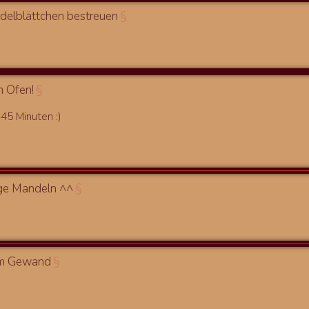
delblättchen bestreuen
§
 Ofen!
§
45 Minuten :)
ge Mandeln ^^
§
em Gewand
§