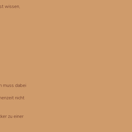
st wissen,
an muss dabei
henzeit nicht
ker zu einer