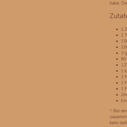
habe. Di
Zutat
1 Z
1 
15
10
3 
80
12
1 
1 
1 
1 P
Zi
Ei
¹: Bei d
saüerlic
kann daf