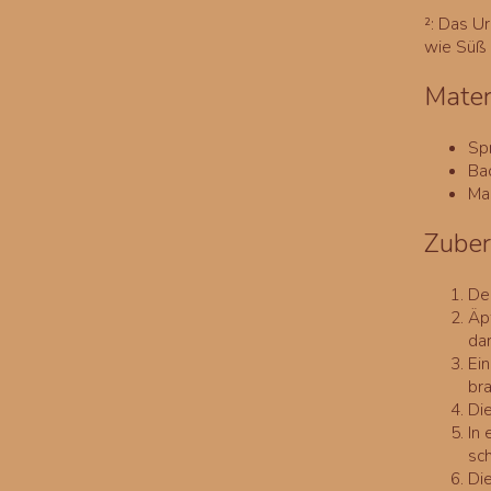
²: Das U
wie Süß
Mater
Sp
Ba
Ma
Zuber
De
Äp
da
Ein
br
Di
In 
sc
Die