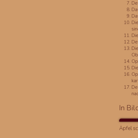
De
Da
Da
Die
sin
Di
Den
Di
Ob
Opt
Di
Op
kar
De
na
In Bil
Äpfel s