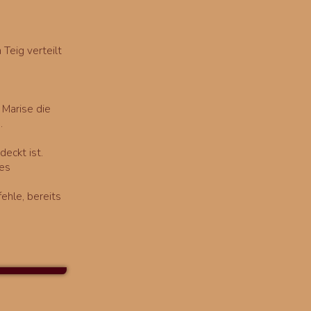
.
 Teig verteilt
 Marise die
.
eckt ist.
 es
ehle, bereits